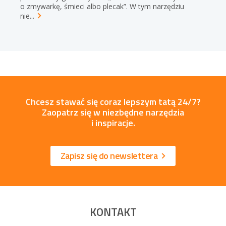
o zmywarkę, śmieci albo plecak”. W tym narzędziu
nie...
Chcesz stawać się coraz lepszym tatą 24/7?
Zaopatrz się w niezbędne narzędzia
i inspiracje.
Zapisz się do newslettera
KONTAKT