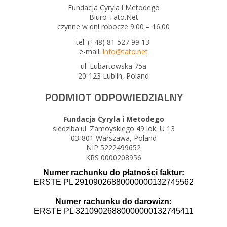
Fundacja Cyryla i Metodego
Biuro Tato.Net
czynne w dni robocze 9.00 – 16.00
tel. (+48) 81 527 99 13
e-mail:
info@tato.net
ul. Lubartowska 75a
20-123 Lublin, Poland
PODMIOT ODPOWIEDZIALNY
Fundacja Cyryla i Metodego
siedziba:ul. Zamoyskiego 49 lok. U 13
03-801 Warszawa, Poland
NIP 5222499652
KRS 0000208956
Numer rachunku do płatności faktur:
ERSTE PL 29109026880000000132745562
Numer rachunku do darowizn:
ERSTE PL 32109026880000000132745411