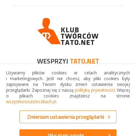
WESPRZYJ
TATO.NET
Używamy plików cookies w celach analitycznych
Jeśli możesz, wesprzyj finansowo Tato.Net. Będzie to
i marketingowych. Jeśli nie chcesz, aby pliki cookies były
wspaniały dar, który przyniesie korzyść wielu ojcom i ich
zapisywane na Twoim dysku zmień ustawienia swojej
rodzinom!
przeglądarki. Zapoznaj się z naszą
polityką prywatności
. Więcej
o plikach cookies znajdziesz na stronie
wszystkoociasteczkach.pl
.
Copyright © Tato.Net 2026
Zmieniam ustawienia przeglądarki
Regulamin
·
Polityka prywatności
·
Klauzule informacyjne
Projekt i wykonanie:
Wyrażam zgodę