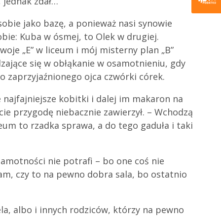
 jednak zdał…
obie jako bazę, a ponieważ nasi synowie
obie: Kuba w ósmej, to Olek w drugiej.
woje „E” w liceum i mój misterny plan „B”
dzające się w obłąkanie w osamotnieniu, gdy
o zaprzyjaźnionego ojca czwórki córek.
najfajniejsze kobitki i dalej im makaron na
cie przygodę niebacznie zawierzył. – Wchodzą
eum to rzadka sprawa, a do tego gaduła i taki
samotności nie potrafi – bo one coś nie
tam, czy to na pewno dobra sala, bo ostatnio
la, albo i innych rodziców, którzy na pewno