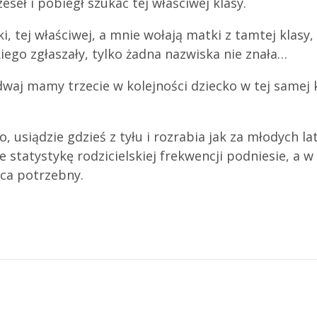
eseł i pobiegł szukać tej właściwej klasy.
i, tej właściwej, a mnie wołają matki z tamtej klas
iego zgłaszały, tylko żadna nazwiska nie znała…
j mamy trzecie w kolejności dziecko w tej samej kla
, usiądzie gdzieś z tyłu i rozrabia jak za młodych l
e statystykę rodzicielskiej frekwencji podniesie, a 
wca potrzebny.