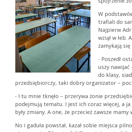
spojrzenie ż
W podstawówc
trafiali do s
Najpierw Adri
wziął w łeb. 
zamykają się
- Poszedł ost
uszy nawijać
do klasy, sia
przedsiębiorczy, taki dobry organizator – po
- I tu mnie tknęło – przerywa żonie przedsięb
podejmują tematu. I jest ich coraz więcej, a 
były zmiany. A one, że przecież zawsze mamy w 
No i gaduła powstał, kazał sobie miejsca piln