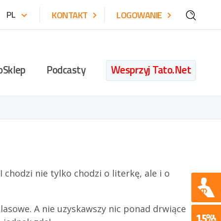
PL
KONTAKT
LOGOWANIE
oSklep
Podcasty
Wesprzyj Tato.Net
1,5% podatku
Klub Twórców Tato.Net
at
TOP 500
atą?
Pomóż Tato.Net na Ukrainie
chodzi nie tylko chodzi o literkę, ale i o
 klasowe. A nie uzyskawszy nic ponad drwiące