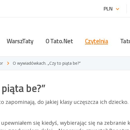
PLN
WarszTaty
O Tato.Net
Czytelnia
Tat
7 sekretów efektywnego
Misja, wizja, statut
Artykuły
ojcostwa
or
O wywiadówkach. „Czy to piąta be?”
Aktualności
TatoBlog
Bliżej - pełna łączność
i Klub?
Zespół
Zarekomenduj tem
Odkrywca talentów
piąta be?”
Centrum prasowe
Jak to jest zostać t
Wielka Przygoda
Sprawozdania
o zapominają, do jakiej klasy uczęszcza ich dziecko. I 
Ojciec nieZŁOMny
Statuetka MAX
Tato & Córka - nowe spojrzenie
– upewniałem się kiedyś, wybierając się na zebranie
Wyróżnienia TopDads