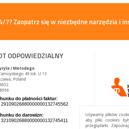
/7? Zaopatrz się w niezbędne narzędzia i ins
OT ODPOWIEDZIALNY
yryla i Metodego
 Zamoyskiego 49 lok. U 13
szawa, Poland
9652
8956
hunku do płatności faktur:
 29109026880000000132745562
Używamy plików cookie
hunku do darowizn:
aby pliki cookies b
 32109026880000000132745411
przeglądarki. Zapozna