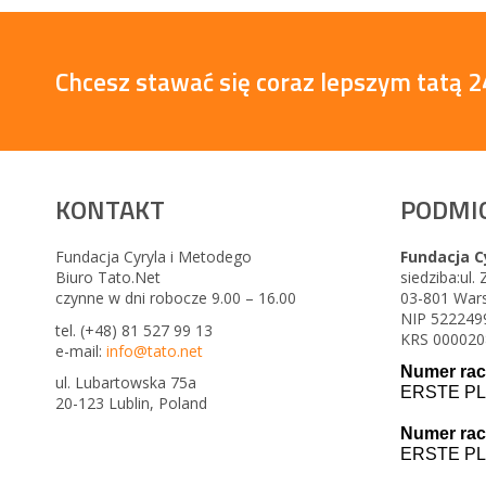
Chcesz stawać się coraz lepszym tatą 24
KONTAKT
PODMI
Fundacja Cyryla i Metodego
Fundacja C
Biuro Tato.Net
siedziba:ul.
czynne w dni robocze 9.00 – 16.00
03-801 War
NIP 522249
tel. (+48) 81 527 99 13
KRS 000020
e-mail:
info@tato.net
Numer rac
ul. Lubartowska 75a
ERSTE PL
20-123 Lublin, Poland
Numer rac
ERSTE PL