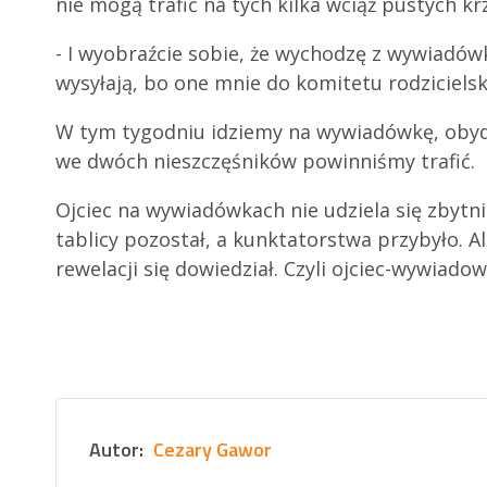
nie mogą trafić na tych kilka wciąż pustych krz
- I wyobraźcie sobie, że wychodzę z wywiadówk
wysyłają, bo one mnie do komitetu rodzicielsk
W tym tygodniu idziemy na wywiadówkę, obydwa
we dwóch nieszczęśników powinniśmy trafić.
Ojciec na wywiadówkach nie udziela się zbytnio
tablicy pozostał, a kunktatorstwa przybyło. Al
rewelacji się dowiedział. Czyli ojciec-wywiado
Autor:
Cezary Gawor