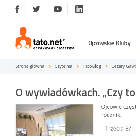
Ojcowskie Kluby
Lista klubów
Strona główna
Czytelnia
TatoBlog
Aktualności
Cezary Gaw
Jak założyć Ojcowsk
O wywiadówkach. „Czy to 
Ojcowie częst
rocznik.
- Trzecia B? 