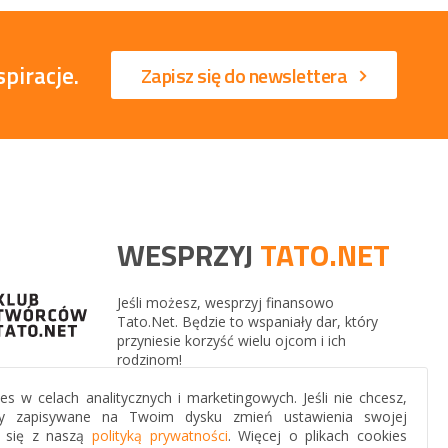
piracje.
Zapisz się do newslettera
WESPRZYJ
TATO.NET
Jeśli możesz, wesprzyj finansowo
Tato.Net. Będzie to wspaniały dar, który
przyniesie korzyść wielu ojcom i ich
rodzinom!
s w celach analitycznych i marketingowych. Jeśli nie chcesz,
yły zapisywane na Twoim dysku zmień ustawienia swojej
j się z naszą
polityką prywatności
. Więcej o plikach cookies