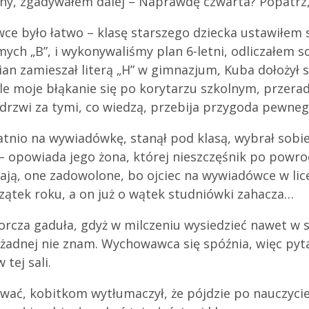
ony, zgadywałem dalej – Naprawdę czwarta? Popatrz,
7 sekretów efektywnego
ojcostwa ONLINE
Badania STATO
e było łatwo – klasę starszego dziecka ustawiłem s
Bliżej - pełna łączność PREMIUM
Kariera
amych „B”, i wykonywaliśmy plan 6-letni, odliczałem s
an zamieszał literą „H” w gimnazjum, Kuba dołożył s
Akademia Liderów
Ale moje błąkanie się po korytarzu szkolnym, przera
Szkoła Trenerów Tato.Net
 drzwi za tymi, co wiedzą, przebija przygoda pewneg
WarszTaty autorskie &
atnio na wywiadówkę, stanął pod klasą, wybrał sobie 
WarszTaty dla Biznesu
 – opowiada jego żona, której nieszczęśnik po powro
dają, one zadowolone, bo ojciec na wywiadówce w lic
Jak zorganizować warsztaty?
czątek roku, a on już o wątek studniówki zahacza…
Opinie uczestników
iorcza gaduła, gdyż w milczeniu wysiedzieć nawet w 
ja żadnej nie znam. Wychowawca się spóźnia, więc py
tej sali.
ować, kobitkom wytłumaczył, że pójdzie po nauczycie