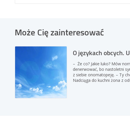
Może Cię zainteresować
O językach obcych. U
– Że co? Jakie luko? Mów nor
denerwować, bo nastoletni sy
z siebie onomatopeję. – Ty ch
Nadciąga do kuchni żona z od