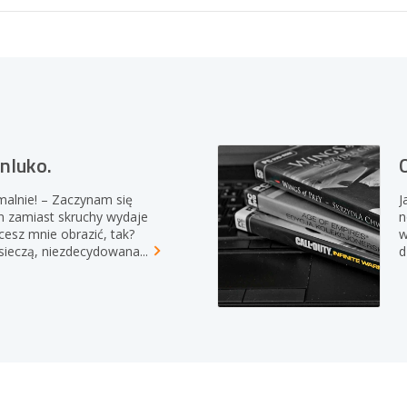
nluko.
O
malnie! – Zaczynam się
J
n zamiast skruchy wydaje
n
cesz mnie obrazić, tak?
w
sieczą,
niezdecydowana...
d