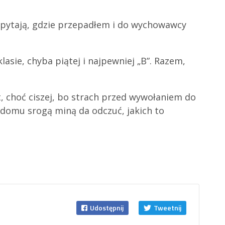
y, pytają, gdzie przepadłem i do wychowawcy
sie, chyba piątej i najpewniej „B”. Razem,
at, choć ciszej, bo strach przed wywołaniem do
w domu srogą miną da odczuć, jakich to
Udostępnij
Tweetnij