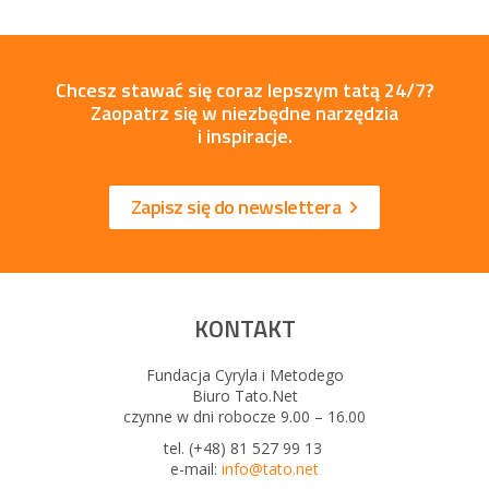
Chcesz stawać się coraz lepszym tatą 24/7?
Zaopatrz się w niezbędne narzędzia
i inspiracje.
Zapisz się do newslettera
KONTAKT
Fundacja Cyryla i Metodego
Biuro Tato.Net
czynne w dni robocze 9.00 – 16.00
tel. (+48) 81 527 99 13
e-mail:
info@tato.net