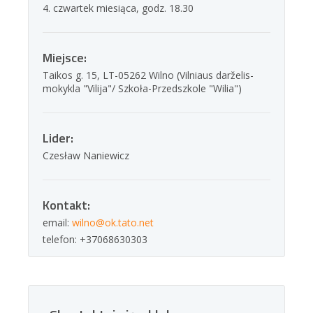
4. czwartek miesiąca, godz. 18.30
Miejsce:
Taikos g. 15, LT-05262 Wilno (Vilniaus darželis-
mokykla "Vilija"/ Szkoła-Przedszkole "Wilia")
Lider:
Czesław Naniewicz
Kontakt:
email:
wilno@ok.tato.net
telefon: +37068630303