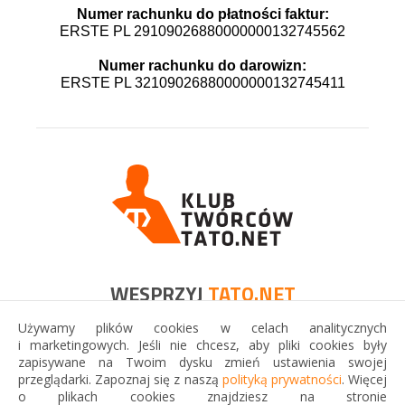
Numer rachunku do płatności faktur:
ERSTE PL 29109026880000000132745562
Numer rachunku do darowizn:
ERSTE PL 32109026880000000132745411
WESPRZYJ
TATO.NET
Używamy plików cookies w celach analitycznych
Jeśli możesz, wesprzyj finansowo Tato.Net. Będzie to
i marketingowych. Jeśli nie chcesz, aby pliki cookies były
wspaniały dar, który przyniesie korzyść wielu ojcom i ich
zapisywane na Twoim dysku zmień ustawienia swojej
rodzinom!
przeglądarki. Zapoznaj się z naszą
polityką prywatności
. Więcej
o plikach cookies znajdziesz na stronie