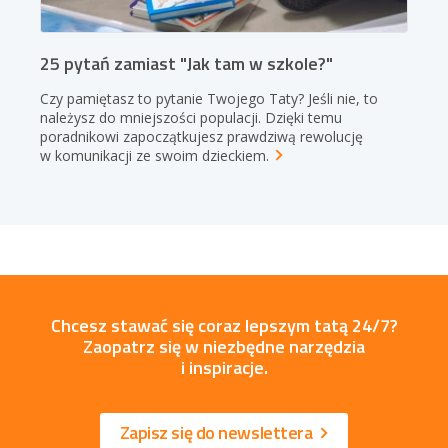
25 pytań zamiast "Jak tam w szkole?"
Czy pamiętasz to pytanie Twojego Taty? Jeśli nie, to
należysz do mniejszości populacji. Dzięki temu
poradnikowi zapoczątkujesz prawdziwą rewolucję
w komunikacji ze swoim
dzieckiem.
Chcesz stawać się coraz lepszym tatą 24/7?
Zaopatrz się w niezbędne narzędzia
i inspiracje.
Zapisz się do newslettera