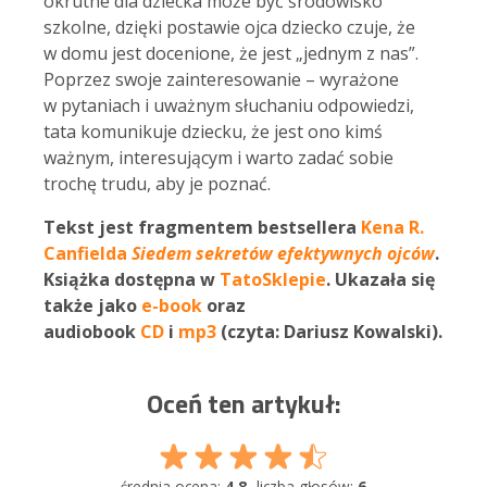
okrutne dla dziecka może być środowisko
szkolne, dzięki postawie ojca dziecko czuje, że
w domu jest docenione, że jest „jednym z nas”.
Poprzez swoje zainteresowanie – wyrażone
w pytaniach i uważnym słuchaniu odpowiedzi,
tata komunikuje dziecku, że jest ono kimś
ważnym, interesującym i warto zadać sobie
trochę trudu, aby je poznać.
Tekst jest fragmentem bestsellera
Kena R.
Canfielda
Siedem sekretów efektywnych ojców
.
Książka dostępna w
TatoSklepie
. Ukazała się
także jako
e-book
oraz
audiobook
CD
i
mp3
(czyta: Dariusz Kowalski).
Oceń ten artykuł:
średnia ocena:
4.8
- liczba głosów:
6