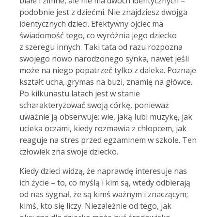
białe i zimne, ale nie ma dwóch identycznych –
podobnie jest z dziećmi. Nie znajdziesz dwojga
identycznych dzieci. Efektywny ojciec ma
świadomość tego, co wyróżnia jego dziecko
z szeregu innych. Taki tata od razu rozpozna
swojego nowo narodzonego synka, nawet jeśli
może na niego popatrzeć tylko z daleka. Poznaje
kształt ucha, grymas na buzi, znamię na główce.
Po kilkunastu latach jest w stanie
scharakteryzować swoją córkę, ponieważ
uważnie ją obserwuje: wie, jaką lubi muzykę, jak
ucieka oczami, kiedy rozmawia z chłopcem, jak
reaguje na stres przed egzaminem w szkole. Ten
człowiek zna swoje dziecko.
Kiedy dzieci widzą, że naprawdę interesuje nas
ich życie – to, co myślą i kim są, wtedy odbierają
od nas sygnał, że są kimś ważnym i znaczącym;
kimś, kto się liczy. Niezależnie od tego, jak