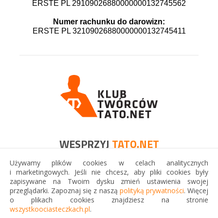
ERSTE PL 29109026880000000132745562
Numer rachunku do darowizn:
ERSTE PL 32109026880000000132745411
WESPRZYJ
TATO.NET
Używamy plików cookies w celach analitycznych
Jeśli możesz, wesprzyj finansowo Tato.Net. Będzie to
i marketingowych. Jeśli nie chcesz, aby pliki cookies były
wspaniały dar, który przyniesie korzyść wielu ojcom i ich
zapisywane na Twoim dysku zmień ustawienia swojej
rodzinom!
przeglądarki. Zapoznaj się z naszą
polityką prywatności
. Więcej
o plikach cookies znajdziesz na stronie
wszystkoociasteczkach.pl
.